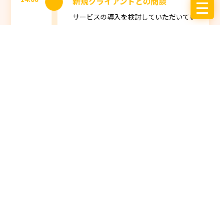
新規クライアントとの商談
サービスの導入を検討していただいてい
る新規クライアントとテレビ会議にて商
談します。
資料を基にサービスをわかり
やすく説明することが重要です。
16:00
プロジェクト内での進捗共有確認
本日の各クライアントの進捗状況をプロ
ジェクトメンバーと再確認し、対応に漏
れがないかなど確認して対応します。
18:00
退社