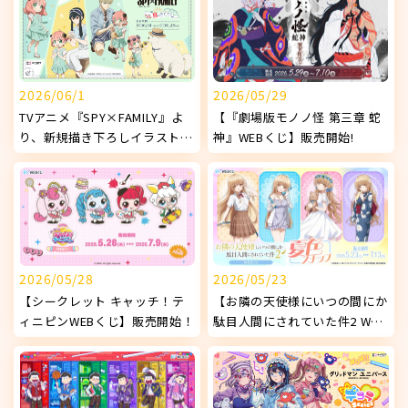
2026/06/1
2026/05/29
TVアニメ『SPY×FAMILY』よ
【『劇場版モノノ怪 第三章 蛇
り、新規描き下ろしイラストを
神』WEBくじ】販売開始!
使用したオリジナルグッズが発
売決定！
2026/05/28
2026/05/23
【シークレット キャッチ！テ
【お隣の天使様にいつの間にか
ィニピンWEBくじ】販売開始！
駄目人間にされていた件2 WEB
くじ ～夏色スナップ～】販売
開始!