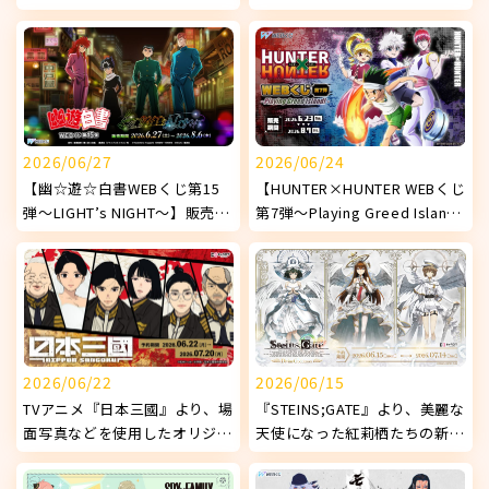
使用したオリジナルグッズが発
『DokiDoki♡ナイトプール
売決定！
1st.』】販売開始！
2026/06/27
2026/06/24
【幽☆遊☆白書WEBくじ第15
【HUNTER×HUNTER WEBくじ
弾～LIGHT’s NIGHT～】販売開
第7弾～Playing Greed Island!
始!
～】販売開始！
2026/06/22
2026/06/15
TVアニメ『日本三國』より、場
『STEINS;GATE』より、美麗な
面写真などを使用したオリジナ
天使になった紅莉栖たちの新オ
ルグッズが発売決定！
リジナルグッズが発売決定！