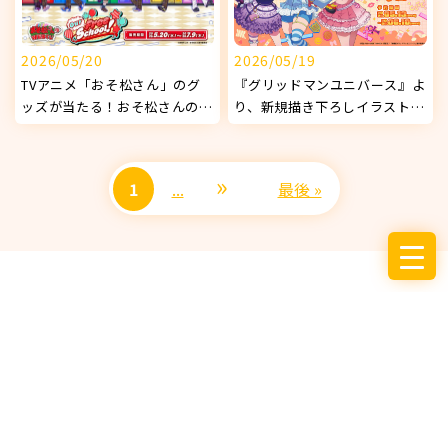
2026/05/20
2026/05/19
TVアニメ「おそ松さん」のグ
『グリッドマンユニバース』よ
ッズが当たる！おそ松さんの
り、新規描き下ろしイラストを
WEBくじ 第29弾 『Our Free
使用したオリジナルグッズが発
School!』販売開始！
売決定！
»
1
...
最後 »
サービス
お知らせ
企業情報
採用情報