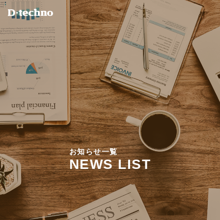
お
知
ら
せ
一
覧
N
E
W
S
L
I
S
T