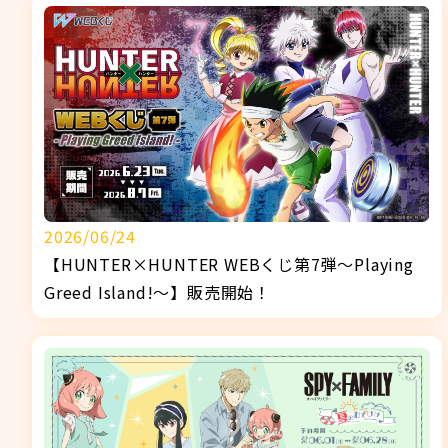
2026/06/24
【HUNTER×HUNTER WEBくじ第7弾～Playing
Greed Island!～】販売開始！