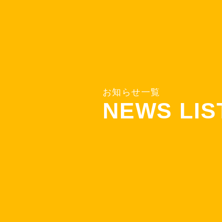
お
知
ら
せ
一
覧
N
E
W
S
L
I
S