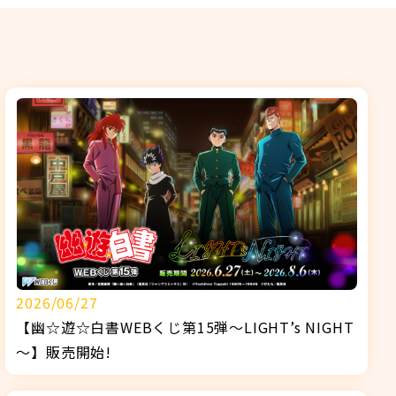
2026/06/27
【幽☆遊☆白書WEBくじ第15弾～LIGHT’s NIGHT
～】販売開始!