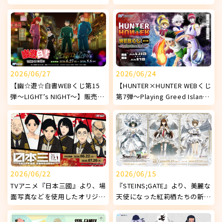
使用したオリジナルグッズが発
『DokiDoki♡ナイトプール
売決定！
1st.』】販売開始！
2026/06/27
2026/06/24
【幽☆遊☆白書WEBくじ第15
【HUNTER×HUNTER WEBくじ
弾～LIGHT’s NIGHT～】販売開
第7弾～Playing Greed Island!
始!
～】販売開始！
2026/06/22
2026/06/15
TVアニメ『日本三國』より、場
『STEINS;GATE』より、美麗な
面写真などを使用したオリジナ
天使になった紅莉栖たちの新オ
ルグッズが発売決定！
リジナルグッズが発売決定！