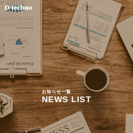
お
知
ら
せ
一
覧
N
E
W
S
L
I
S
T