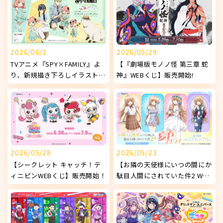
2026/06/1
2026/05/29
TVアニメ『SPY×FAMILY』よ
【『劇場版モノノ怪 第三章 蛇
り、新規描き下ろしイラストを
神』WEBくじ】販売開始!
使用したオリジナルグッズが発
売決定！
2026/05/28
2026/05/23
【シークレット キャッチ！テ
【お隣の天使様にいつの間にか
ィニピンWEBくじ】販売開始！
駄目人間にされていた件2 WEB
くじ ～夏色スナップ～】販売
開始!