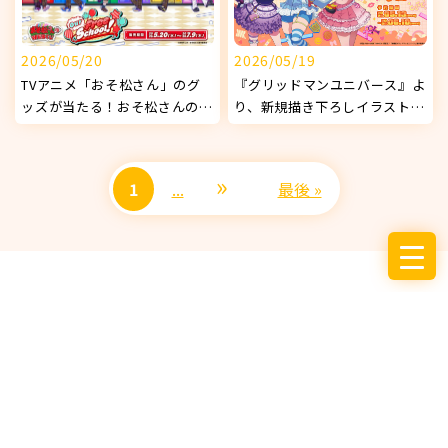
2026/05/20
2026/05/19
TVアニメ「おそ松さん」のグ
『グリッドマンユニバース』よ
ッズが当たる！おそ松さんの
り、新規描き下ろしイラストを
WEBくじ 第29弾 『Our Free
使用したオリジナルグッズが発
School!』販売開始！
売決定！
»
1
...
最後 »
サービス
お知らせ
企業情報
採用情報