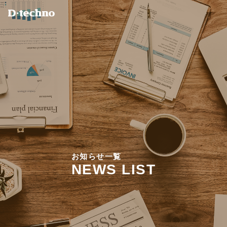
お
知
ら
せ
一
覧
N
E
W
S
L
I
S
T