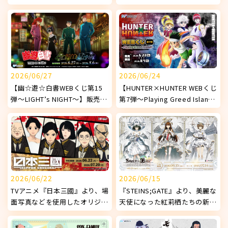
使用したオリジナルグッズが発
『DokiDoki♡ナイトプール
売決定！
1st.』】販売開始！
2026/06/27
2026/06/24
【幽☆遊☆白書WEBくじ第15
【HUNTER×HUNTER WEBくじ
弾～LIGHT’s NIGHT～】販売開
第7弾～Playing Greed Island!
始!
～】販売開始！
2026/06/22
2026/06/15
TVアニメ『日本三國』より、場
『STEINS;GATE』より、美麗な
面写真などを使用したオリジナ
天使になった紅莉栖たちの新オ
ルグッズが発売決定！
リジナルグッズが発売決定！