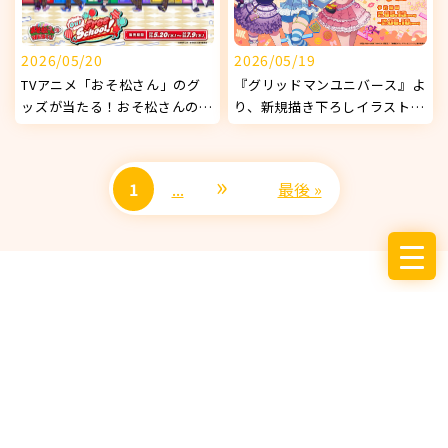
2026/05/20
2026/05/19
TVアニメ「おそ松さん」のグ
『グリッドマンユニバース』よ
ッズが当たる！おそ松さんの
り、新規描き下ろしイラストを
WEBくじ 第29弾 『Our Free
使用したオリジナルグッズが発
School!』販売開始！
売決定！
»
1
...
最後 »
サービス
お知らせ
企業情報
採用情報