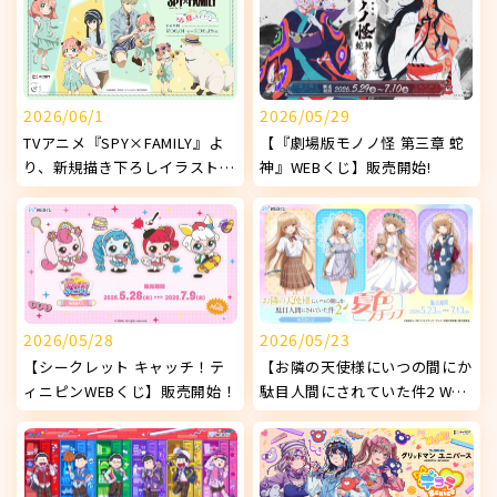
2026/06/1
2026/05/29
TVアニメ『SPY×FAMILY』よ
【『劇場版モノノ怪 第三章 蛇
り、新規描き下ろしイラストを
神』WEBくじ】販売開始!
使用したオリジナルグッズが発
売決定！
2026/05/28
2026/05/23
【シークレット キャッチ！テ
【お隣の天使様にいつの間にか
ィニピンWEBくじ】販売開始！
駄目人間にされていた件2 WEB
くじ ～夏色スナップ～】販売
開始!