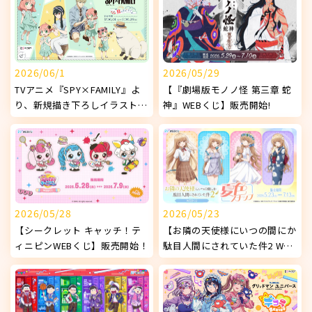
2026/06/1
2026/05/29
TVアニメ『SPY×FAMILY』よ
【『劇場版モノノ怪 第三章 蛇
り、新規描き下ろしイラストを
神』WEBくじ】販売開始!
使用したオリジナルグッズが発
売決定！
2026/05/28
2026/05/23
【シークレット キャッチ！テ
【お隣の天使様にいつの間にか
ィニピンWEBくじ】販売開始！
駄目人間にされていた件2 WEB
くじ ～夏色スナップ～】販売
開始!