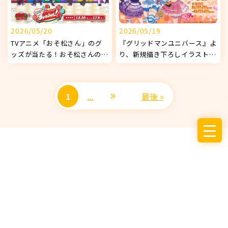
2026/05/20
2026/05/19
TVアニメ「おそ松さん」のグ
『グリッドマンユニバース』よ
ッズが当たる！おそ松さんの
り、新規描き下ろしイラストを
WEBくじ 第29弾 『Our Free
使用したオリジナルグッズが発
School!』販売開始！
売決定！
»
1
...
最後 »
サービス
お知らせ
企業情報
採用情報