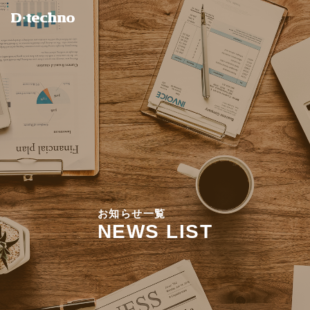
お
知
ら
せ
一
覧
N
E
W
S
L
I
S
T