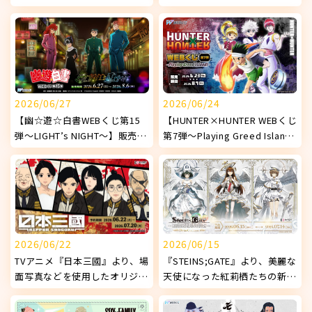
使用したオリジナルグッズが発
『DokiDoki♡ナイトプール
売決定！
1st.』】販売開始！
2026/06/27
2026/06/24
【幽☆遊☆白書WEBくじ第15
【HUNTER×HUNTER WEBくじ
弾～LIGHT’s NIGHT～】販売開
第7弾～Playing Greed Island!
始!
～】販売開始！
2026/06/22
2026/06/15
TVアニメ『日本三國』より、場
『STEINS;GATE』より、美麗な
面写真などを使用したオリジナ
天使になった紅莉栖たちの新オ
ルグッズが発売決定！
リジナルグッズが発売決定！