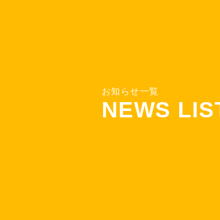
お
知
ら
せ
一
覧
N
E
W
S
L
I
S