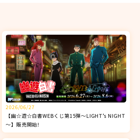
2026/06/27
【幽☆遊☆白書WEBくじ第15弾～LIGHT’s NIGHT
～】販売開始!