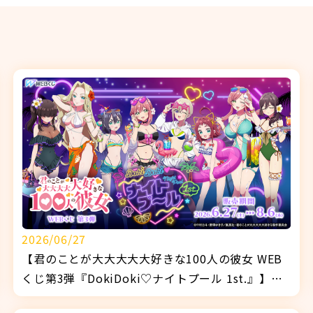
2026/06/27
【君のことが大大大大大好きな100人の彼女 WEB
くじ第3弾『DokiDoki♡ナイトプール 1st.』】販
売開始！