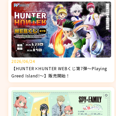
2026/06/24
【HUNTER×HUNTER WEBくじ第7弾～Playing
Greed Island!～】販売開始！