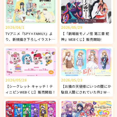
2026/06/1
2026/05/29
TVアニメ『SPY×FAMILY』よ
【『劇場版モノノ怪 第三章 蛇
り、新規描き下ろしイラストを
神』WEBくじ】販売開始!
使用したオリジナルグッズが発
売決定！
2026/05/28
2026/05/23
【シークレット キャッチ！テ
【お隣の天使様にいつの間にか
ィニピンWEBくじ】販売開始！
駄目人間にされていた件2 WEB
くじ ～夏色スナップ～】販売
開始!