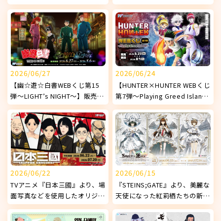
使用したオリジナルグッズが発
『DokiDoki♡ナイトプール
売決定！
1st.』】販売開始！
2026/06/27
2026/06/24
【幽☆遊☆白書WEBくじ第15
【HUNTER×HUNTER WEBくじ
弾～LIGHT’s NIGHT～】販売開
第7弾～Playing Greed Island!
始!
～】販売開始！
2026/06/22
2026/06/15
TVアニメ『日本三國』より、場
『STEINS;GATE』より、美麗な
面写真などを使用したオリジナ
天使になった紅莉栖たちの新オ
ルグッズが発売決定！
リジナルグッズが発売決定！