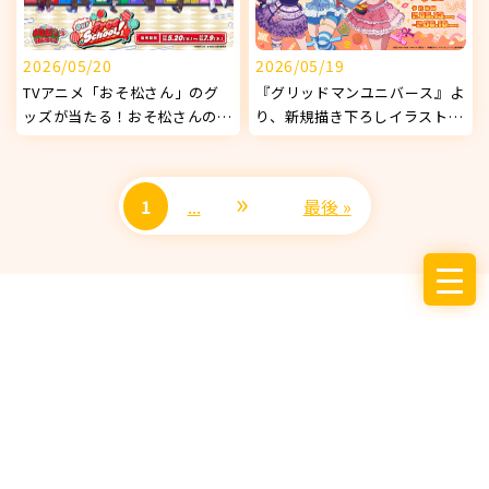
2026/05/20
2026/05/19
TVアニメ「おそ松さん」のグ
『グリッドマンユニバース』よ
ッズが当たる！おそ松さんの
り、新規描き下ろしイラストを
WEBくじ 第29弾 『Our Free
使用したオリジナルグッズが発
School!』販売開始！
売決定！
»
1
...
最後 »
サービス
お知らせ
企業情報
採用情報