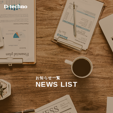
お
知
ら
せ
一
覧
N
E
W
S
L
I
S
T