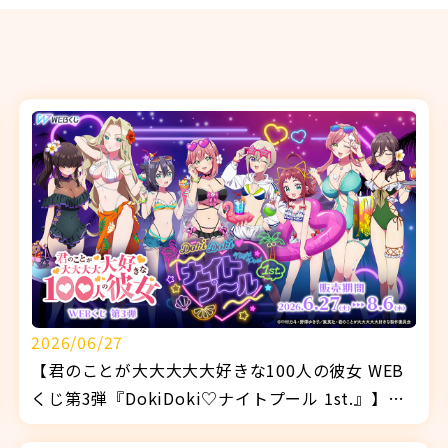
2026/06/27
【君のことが大大大大大好きな100人の彼女 WEB
くじ第3弾『DokiDoki♡ナイトプール 1st.』】販
売開始！