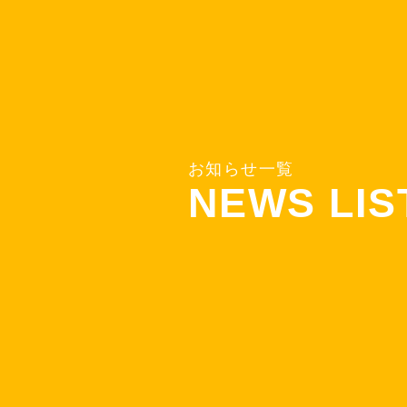
お
知
ら
せ
一
覧
N
E
W
S
L
I
S