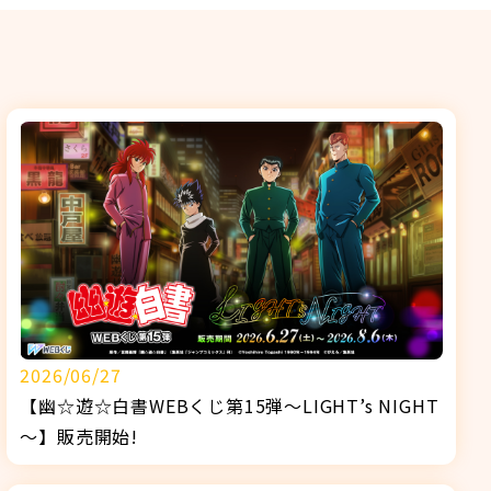
2026/06/27
【幽☆遊☆白書WEBくじ第15弾～LIGHT’s NIGHT
～】販売開始!