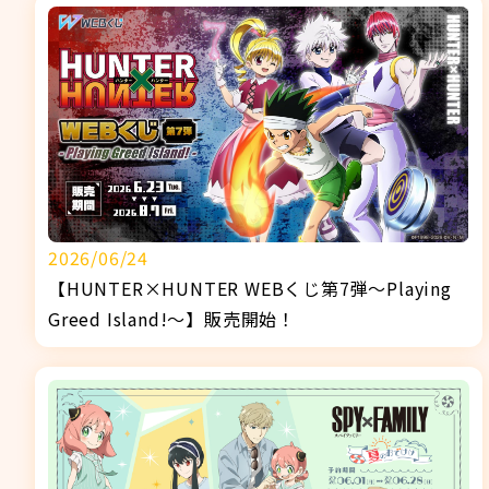
2026/06/24
【HUNTER×HUNTER WEBくじ第7弾～Playing
Greed Island!～】販売開始！