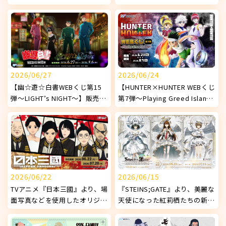
使用したオリジナルグッズが発
『DokiDoki♡ナイトプール
売決定！
1st.』】販売開始！
2026/06/27
2026/06/24
【幽☆遊☆白書WEBくじ第15
【HUNTER×HUNTER WEBくじ
弾～LIGHT’s NIGHT～】販売開
第7弾～Playing Greed Island!
始!
～】販売開始！
2026/06/22
2026/06/15
TVアニメ『日本三國』より、場
『STEINS;GATE』より、美麗な
面写真などを使用したオリジナ
天使になった紅莉栖たちの新オ
ルグッズが発売決定！
リジナルグッズが発売決定！