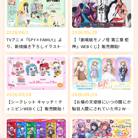
2026/06/1
2026/05/29
TVアニメ『SPY×FAMILY』よ
【『劇場版モノノ怪 第三章 蛇
り、新規描き下ろしイラストを
神』WEBくじ】販売開始!
使用したオリジナルグッズが発
売決定！
2026/05/28
2026/05/23
【シークレット キャッチ！テ
【お隣の天使様にいつの間にか
ィニピンWEBくじ】販売開始！
駄目人間にされていた件2 WEB
くじ ～夏色スナップ～】販売
開始!