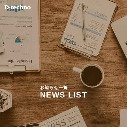
お
知
ら
せ
一
覧
N
E
W
S
L
I
S
T