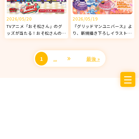
2026/05/20
2026/05/19
TVアニメ「おそ松さん」のグ
『グリッドマンユニバース』よ
ッズが当たる！おそ松さんの
り、新規描き下ろしイラストを
WEBくじ 第29弾 『Our Free
使用したオリジナルグッズが発
School!』販売開始！
売決定！
»
1
...
最後 »
サービス
お知らせ
企業情報
採用情報