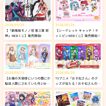
2026/05/29
2026/05/28
【『劇場版モノノ怪 第三章 蛇
【シークレット キャッチ！テ
神』WEBくじ】販売開始!
ィニピンWEBくじ】販売開始！
2026/05/23
2026/05/20
【お隣の天使様にいつの間にか
TVアニメ「おそ松さん」のグ
駄目人間にされていた件2 WEB
ッズが当たる！おそ松さんの
くじ ～夏色スナップ～】販売
WEBくじ 第29弾 『Our Free
開始!
School!』販売開始！