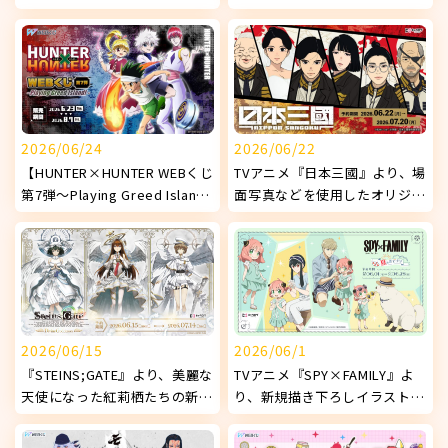
『DokiDoki♡ナイトプール
始!
1st.』】販売開始！
2026/06/24
2026/06/22
【HUNTER×HUNTER WEBくじ
TVアニメ『日本三國』より、場
第7弾～Playing Greed Island!
面写真などを使用したオリジナ
～】販売開始！
ルグッズが発売決定！
2026/06/15
2026/06/1
『STEINS;GATE』より、美麗な
TVアニメ『SPY×FAMILY』よ
天使になった紅莉栖たちの新オ
り、新規描き下ろしイラストを
リジナルグッズが発売決定！
使用したオリジナルグッズが発
売決定！