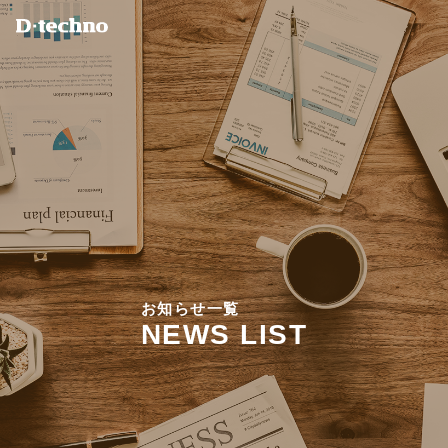
お
知
ら
せ
一
覧
N
E
W
S
L
I
S
T