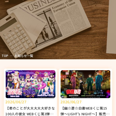
TOP
お知らせ一覧
2026/06/27
2026/06/27
【君のことが大大大大大好きな
【幽☆遊☆白書WEBくじ第15
100人の彼女 WEBくじ第3弾
弾～LIGHT’s NIGHT～】販売開