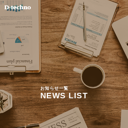
お
知
ら
せ
一
覧
N
E
W
S
L
I
S
T