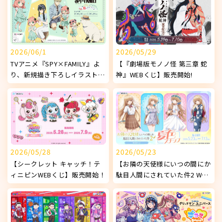
2026/06/1
2026/05/29
TVアニメ『SPY×FAMILY』よ
【『劇場版モノノ怪 第三章 蛇
り、新規描き下ろしイラストを
神』WEBくじ】販売開始!
使用したオリジナルグッズが発
売決定！
2026/05/28
2026/05/23
【シークレット キャッチ！テ
【お隣の天使様にいつの間にか
ィニピンWEBくじ】販売開始！
駄目人間にされていた件2 WEB
くじ ～夏色スナップ～】販売
開始!