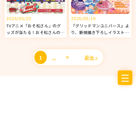
2026/05/20
2026/05/19
TVアニメ「おそ松さん」のグ
『グリッドマンユニバース』よ
ッズが当たる！おそ松さんの
り、新規描き下ろしイラストを
WEBくじ 第29弾 『Our Free
使用したオリジナルグッズが発
School!』販売開始！
売決定！
»
1
...
最後 »
サービス
お知らせ
企業情報
採用情報