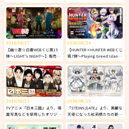
使用したオリジナルグッズが発
『DokiDoki♡ナイトプール
売決定！
1st.』】販売開始！
2026/06/27
2026/06/24
【幽☆遊☆白書WEBくじ第15
【HUNTER×HUNTER WEBくじ
弾～LIGHT’s NIGHT～】販売開
第7弾～Playing Greed Island!
始!
～】販売開始！
2026/06/22
2026/06/15
TVアニメ『日本三國』より、場
『STEINS;GATE』より、美麗な
面写真などを使用したオリジナ
天使になった紅莉栖たちの新オ
ルグッズが発売決定！
リジナルグッズが発売決定！