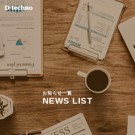
お
知
ら
せ
一
覧
N
E
W
S
L
I
S
T