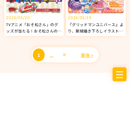
2026/05/20
2026/05/19
TVアニメ「おそ松さん」のグ
『グリッドマンユニバース』よ
ッズが当たる！おそ松さんの
り、新規描き下ろしイラストを
WEBくじ 第29弾 『Our Free
使用したオリジナルグッズが発
School!』販売開始！
売決定！
»
1
...
最後 »
サービス
お知らせ
企業情報
採用情報