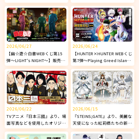
使用したオリジナルグッズが発
『DokiDoki♡ナイトプール
売決定！
1st.』】販売開始！
2026/06/27
2026/06/24
【幽☆遊☆白書WEBくじ第15
【HUNTER×HUNTER WEBくじ
弾～LIGHT’s NIGHT～】販売開
第7弾～Playing Greed Island!
始!
～】販売開始！
2026/06/22
2026/06/15
TVアニメ『日本三國』より、場
『STEINS;GATE』より、美麗な
面写真などを使用したオリジナ
天使になった紅莉栖たちの新オ
ルグッズが発売決定！
リジナルグッズが発売決定！