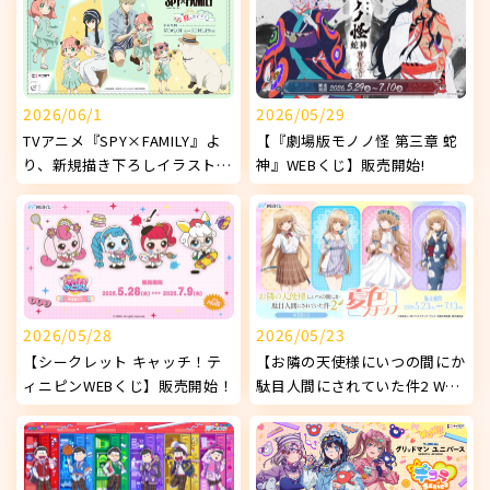
2026/06/1
2026/05/29
TVアニメ『SPY×FAMILY』よ
【『劇場版モノノ怪 第三章 蛇
り、新規描き下ろしイラストを
神』WEBくじ】販売開始!
使用したオリジナルグッズが発
売決定！
2026/05/28
2026/05/23
【シークレット キャッチ！テ
【お隣の天使様にいつの間にか
ィニピンWEBくじ】販売開始！
駄目人間にされていた件2 WEB
くじ ～夏色スナップ～】販売
開始!